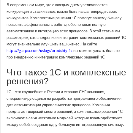
и
В современном мире, где с каждым днем увеличивается
интеграция
комплексных
конкуренция и ставки выше, важно быть на шаг впереди своих
решений
конкурентов. Комплексные решения 1С помогут вашему бизнесу
1С:
Максимизация
повысить эффективность работы, обеспечивая полную
эффективности
вашего
автоматизацию и интеграцию всех процессов. В этой статье мы
бизнеса
рассмотрим, как внедрение и интеграция комплексных решений 1С
могут значительно улучшить ваш бизнес. На сайте
https://garpix.com/uslugi/produkty-1c
вы можете узнать больше
про внедрению и интеграцию комплексных решений 1С
Что такое 1С и комплексные
решения?
1С – это крупнейшая в России и странах СНГ компания,
специализирующаяся на разработке программного обеспечения
для автоматизации управленческих процессов. Компания
предлагает широкий спектр решений, а комплексные решения 1С
включают в себя несколько модулей, которые взаимодействуют
между собой, создавая одну большую интегрированную систему.