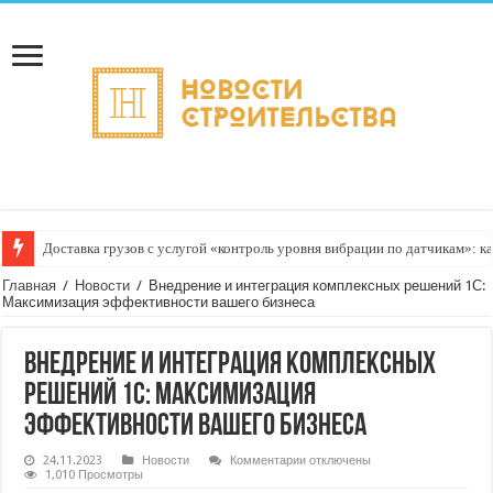
Доставка грузов с услугой «контроль уровня вибрации по датчикам»: к
Главная
/
Новости
/
Внедрение и интеграция комплексных решений 1С:
Максимизация эффективности вашего бизнеса
Внедрение и интеграция комплексных
решений 1С: Максимизация
эффективности вашего бизнеса
к
24.11.2023
Новости
Комментарии
отключены
записи
1,010 Просмотры
Внедрение