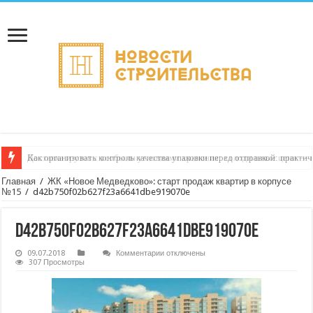
Как организовать контроль качества упаковки перед отправкой: практи
Доставка грузов с особыми условиями хранения: холодильные цепи — к
Главная
/
ЖК «Новое Медведково»: старт продаж квартир в корпусе
№15
/
d42b750f02b627f23a6641dbe919070e
d42b750f02b627f23a6641dbe919070e
к
09.07.2018
Комментарии
отключены
записи
307 Просмотры
d42b750f02b627f23a6641dbe919070e