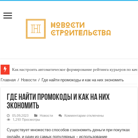
Как настроить автоматическое формирование рейтинга курьеров по кач
Главная
/
Новости
/
Где найти промокоды и как на них экономить
Где найти промокоды и как на них
экономить
к
05.09.2023
Новости
Комментарии
отключены
записи
1,293 Просмотры
Где
найти
Существует множество способов сэкономить деньги при покупках
промокоды
и
онлайн, и один из самых популярных – использование