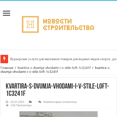
Курьерские услуги для магазинов товаров для водных видов спорта: до
Главная
/
kvartira-s-dvumja-vhodami-i-v-stile-loft-1c3241f
/
kvartira-s-
dvumja-vhodami-i-v-stile-loft-1c3241f
kvartira-s-dvumja-vhodami-i-v-stile-loft-
1c3241f
к
20.01.2022
Комментарии
отключены
записи
256 Просмотры
kvartira-
s-
dvumja-