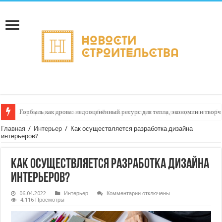
Горбыль как дрова: недооценённый ресурс для тепла, экономии и творч
Главная
/
Интерьер
/
Как осуществляется разработка дизайна
интерьеров?
Как осуществляется разработка дизайна
интерьеров?
к
06.04.2022
Интерьер
Комментарии
отключены
записи
4,116 Просмотры
Как
осуществляется
разработка