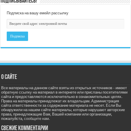
Подписывайтесь!
Подписка на вашу емейл рассылку
О сайте
Все материалы на данном сайте взяты из открытых источников - имеют
обратную ссылку на материал в интернете или присланы посетителями
сайта и предоставляются исключительно в ознакомительных целях.
Права на материалы принадлежат их владельцам. Администрация
сайта ответственности за содержание материала не несет. Если Вы
обнаружили на нашем сайте материалы, которые нарушают авторские
права, принадлежащие Вам, Вашей компании или организации,
пожалуйста,
сообщите нам.
Свежие комментарии