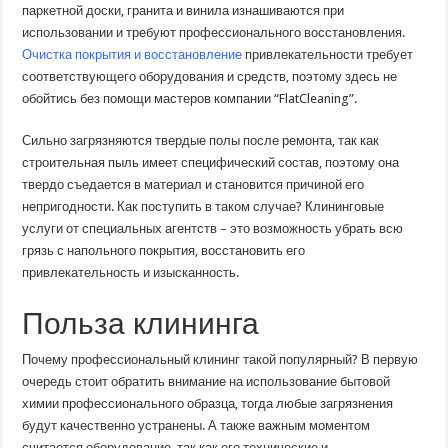
строительной
паркетной доски, гранита и винила изнашиваются при
грязи:
использовании и требуют профессионального восстановления.
нанесение
полимерного
Очистка покрытия и восстановление
привлекательности требует
покрытия
соответствующего оборудования и средств, поэтому здесь не
обойтись без помощи мастеров компании “FlatCleaning”.
Сильно загрязняются твердые полы после ремонта, так как
строительная пыль имеет специфический состав, поэтому она
твердо съедается в материал и становится причиной его
непригодности. Как поступить в таком случае? Клининговые
услуги от специальных агентств – это возможность убрать всю
грязь с напольного покрытия, восстановить его
привлекательность и изысканность.
Польза клининга
Почему профессиональный клининг такой популярный? В первую
очередь стоит обратить внимание на использование бытовой
химии профессионального образца, тогда любые загрязнения
будут качественно устранены. А также важным моментом
считается оборудование, так как его технические и