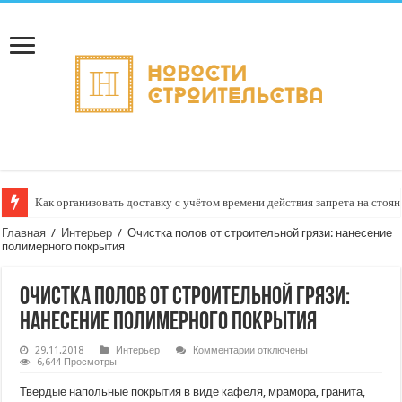
Как организовать доставку с учётом времени действия запрета на стоян
Главная
/
Интерьер
/
Очистка полов от строительной грязи: нанесение
полимерного покрытия
Очистка полов от строительной грязи:
нанесение полимерного покрытия
к
29.11.2018
Интерьер
Комментарии
отключены
записи
6,644 Просмотры
Очистка
полов
Твердые напольные покрытия в виде кафеля, мрамора, гранита,
от