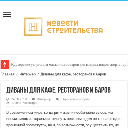
Курьерские услуги для магазинов товаров для водных видов спорта: до
Как настроить автоматическое формирование рейтинга курьеров по кач
Главная
/
Интерьер
/
Диваны для кафе, ресторанов и баров
Диваны для кафе, ресторанов и баров
24.08.2018
Интерьер
Один комментарий
6,508 Просмотры
В современном мире, когда ритм жизни необычайно высок, мы
всеми силами стараемся втиснуть несколько дел не только в один
временной промежуток, но и, по возможности, осуществить их, не