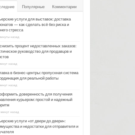
следние
Популярные
Комментарии
ьерские услуги для выставок: доставка
онатов — как сделать всё без риска и
него стресса
минуты назад
 снизить процент недоставленных заказов:
ктическое руководство для продавцов и
истов
минут назад
тавка в бизнес‑центры: пропускная система
оординация для реальной работы
минут назад
 оформить доверенность для получения
равления курьером: простой и надежный
оритм
 минут назад
ерские услуги «от двери до двери»:
имущества и недостатки для отправителя и
учателя