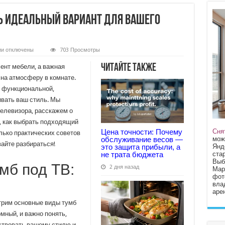
ть идеальный вариант для вашего
к
ии
отключены
703 Просмотры
записи
Тумбы
Читайте также
мент мебели, а важная
под
ТВ:
 на атмосферу в комнате.
как
и функциональной,
выбрать
идеальный
ивать ваш стиль. Мы
вариант
для
елевизора, расскажем о
вашего
, как выбрать подходящий
интерьера
Сня
Цена точности: Почему
лько практических советов
мож
обслуживание весов —
вайте разбираться!
Янд
это защита прибыли, а
стар
не трата бюджета
Выб
мб под ТВ:
2 дня назад
Мар
фот
вла
арен
трим основные виды тумб
мный, и важно понять,
тствовать вашему стилю и