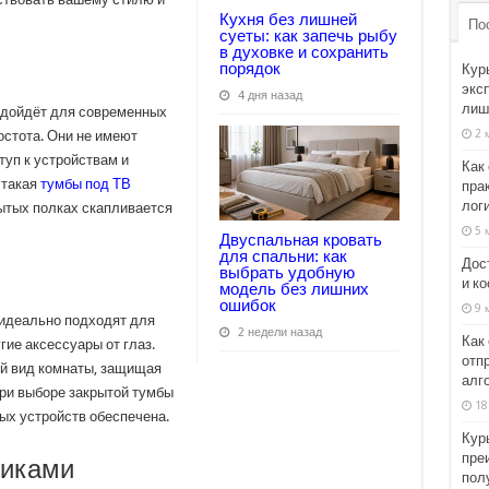
Кухня без лишней
По
суеты: как запечь рыбу
в духовке и сохранить
порядок
Кур
эксп
4 дня назад
лиш
подойдёт для современных
2 
остота. Они не имеют
туп к устройствам и
Как
 такая
тумбы под ТВ
пра
лог
рытых полках скапливается
5 
Двуспальная кровать
для спальни: как
Дос
выбрать удобную
и к
модель без лишних
ошибок
9 
идеально подходят для
2 недели назад
Как
угие аксессуары от глаз.
отп
ый вид комнаты, защищая
алг
при выборе закрытой тумбы
18
ых устройств обеспечена.
Курь
пре
щиками
пол