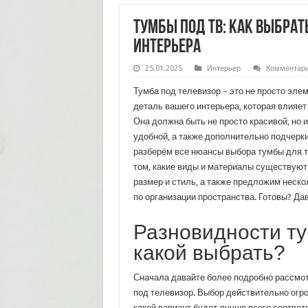
Тумбы под ТВ: как выбра
интерьера
25.01.2025
Интерьер
Комментар
Тумба под телевизор – это не просто эле
деталь вашего интерьера, которая влияет
Она должна быть не просто красивой, но 
удобной, а также дополнительно подчерк
разберём все нюансы выбора тумбы для т
том, какие виды и материалы существуют
размер и стиль, а также предложим неско
по организации пространства. Готовы? Да
Разновидности ту
какой выбрать?
Сначала давайте более подробно рассмо
под телевизор. Выбор действительно огро
какой вариант будет лучше всего соотве