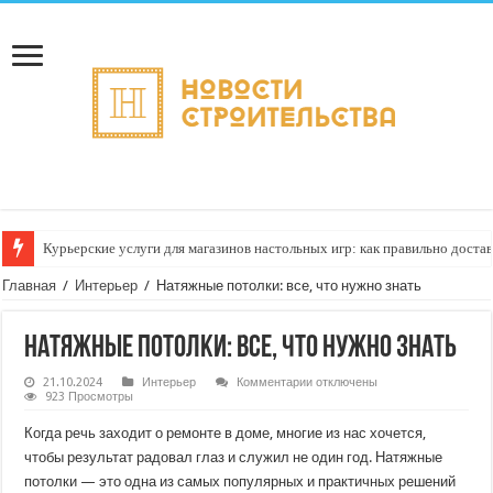
Курьерские услуги для магазинов настольных игр: как правильно достав
Главная
/
Интерьер
/
Натяжные потолки: все, что нужно знать
Натяжные потолки: все, что нужно знать
к
21.10.2024
Интерьер
Комментарии
отключены
записи
923 Просмотры
Натяжные
потолки:
Когда речь заходит о ремонте в доме, многие из нас хочется,
все,
что
чтобы результат радовал глаз и служил не один год. Натяжные
нужно
потолки — это одна из самых популярных и практичных решений
знать