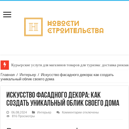
Курьерские услуги для магазинов товаров для туризма: доставка рюкзак
Главная
/
Интерьер
/
Искусство фасадного декора: как создать
уникальный облик своего дома
Искусство фасадного декора: как
создать уникальный облик своего дома
к
06.08.2024
Интерьер
Комментарии
отключены
записи
816 Просмотры
Искусство
фасадного
декора: