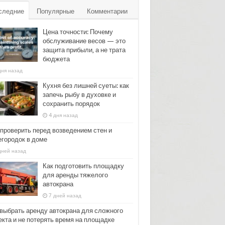
следние
Популярные
Комментарии
Цена точности: Почему
обслуживание весов — это
защита прибыли, а не трата
бюджета
дня назад
Кухня без лишней суеты: как
запечь рыбу в духовке и
сохранить порядок
4 дня назад
 проверить перед возведением стен и
егородок в доме
дней назад
Как подготовить площадку
для аренды тяжелого
автокрана
7 дней назад
 выбрать аренду автокрана для сложного
екта и не потерять время на площадке