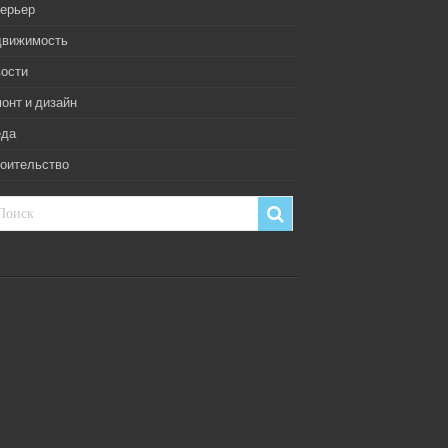
ерьер
движимость
ости
онт и дизайн
еда
оительство