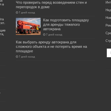
ых
Что проверить перед возведением стен и
Инт
л в
перегородок в доме
Не
7 дней назад
Нов
йта
Как подготовить площадку
сет.
для аренды тяжелого
Рем
автокрана
ащие
Ср
та,
7 дней назад
Стр
Как выбрать аренду автокрана для
сложного объекта и не потерять время на
площадке
7 дней назад
у