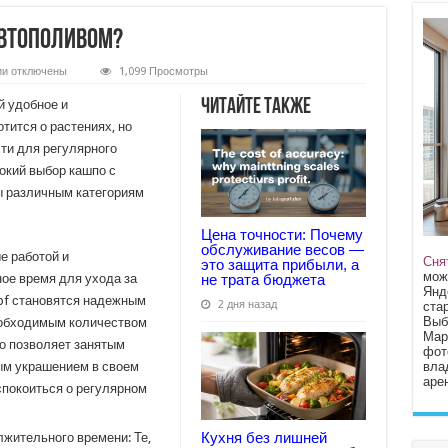
автополивом?
к
ии
отключены
1,099 Просмотры
записи
Для
Читайте также
й удобное и
кого
нужно
тится о растениях, но
кашпо
ти для регулярного
с
автополивом?
окий выбор кашпо с
ы различным категориям
Цена точности: Почему
обслуживание весов —
е работой и
Сня
это защита прибыли, а
мож
не трата бюджета
ное время для ухода за
Янд
bf становятся надежным
2 дня назад
стар
Выб
еобходимым количеством
Мар
то позволяет занятым
фот
вла
м украшением в своем
арен
спокоиться о регулярном
Кухня без лишней
жительного времени: Те,