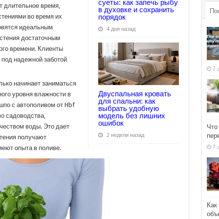
суеты: как запечь рыбу
т длительное время,
в духовке и сохранить
По
порядок
стениями во время их
новятся идеальным
4 дня назад
астения достаточным
ого времени. Клиенты
я под надежной заботой
2 
лько начинает заниматься
Двуспальная кровать
ого уровня влажности в
для спальни: как
шпо с автополивом от Hbf
выбрать удобную
модель без лишних
во садоводства,
ошибок
чеством воды. Это дает
Что
пер
2 недели назад
стения получают
7 
меют опыта в поливе.
Как
объ