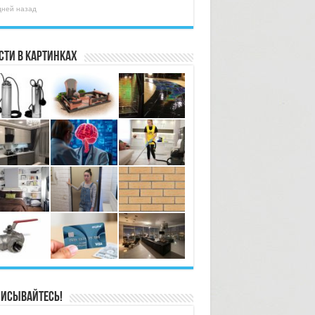
дней назад
сти в картинках
исывайтесь!