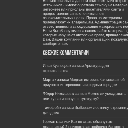
Все материалы на данном сайте взяты из открыт
источников - имеют обратную ссылку на материа
интернете или присланы посетителями сайта и
предоставляются исключительно в
ознакомительных целях. Права на материалы
принадлежат их владельцам. Администрация са
ответственности за содержание материала не не
Если Вы обнаружили на нашем сайте материалы,
которые нарушают авторские права, принадлеж
Вам, Вашей компании или организации, пожалуйс
сообщите нам.
Свежие комментарии
Илья Кузнецов
к записи
Арматура для
строительства
Марта
к записи
Модная история. Как москвичей
приучают интересоваться родным городом
Фёдор Николаев
к записи
Можно ли укладывать
плитку на гипсовую штукатурку?
Тимофей
к записи
Выбираем лестницу-стремянк
для дома
Герман
к записи
Как не стать обманутым
дольщиком? 3 признака застройщика-банкрота