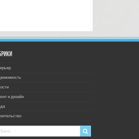
брики
ерьер
движимость
ости
онт и дизайн
еда
оительство