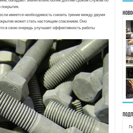
ем, обладают значительно более долгим сроком службы по
 покрытия.
Ново
 если имеется необходимость снизить трение между двумя
крытие может стать настоящим спасением. Оно
что в свою очередь улучшает эффективность работы
Подп
По