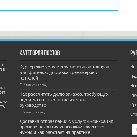
Категория постов
РУ
ых
Курьерские услуги для магазинов товаров
Инт
л в
для фитнеса: доставка тренажёров и
Не
гантелей
2 минуты назад
Нов
йта
сет.
Как рассчитать долю заказов, требующих
Рем
подъёма на этаж: практическое
ащие
руководство
Ср
та,
5 минут назад
Стр
Доставка отправлений с услугой «фиксация
времени вскрытия упаковки»: зачем это
нужно и как работает на практике