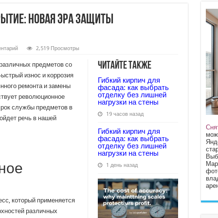
ытие: новая эра защиты
нтарий
2,519 Просмотры
Читайте также
 различных предметов со
Быстрый износ и коррозия
Гибкий кирпич для
нного ремонта и замены
фасада: как выбрать
отделку без лишней
ествует революционное
нагрузки на стены
срок службы предметов в
19 часов назад
ойдет речь в нашей
Сня
Гибкий кирпич для
мож
фасада: как выбрать
Янд
отделку без лишней
стар
нагрузки на стены
Выб
Мар
ное
1 день назад
фот
вла
арен
есс, который применяется
рхностей различных