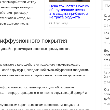
 в взаимодействии между
По
Цена точности: Почему
вляемым покрывающим
обслуживание весов —
действия происходит
это защита прибыли, а
Кур
не трата бюджета
атериала в исходный
фит
3 дня назад
во и долговечность
2 
Как
под
иффузионного покрытия
5 
а, давайте рассмотрим основные преимущества
Дос
вре
как 
результате взаимодействия исходного и покрывающего
9 
новой структуры, обладающей высокий уровнем твердости.
Кур
вым к механическим воздействиям, таким как царапины и
йоги
14
одиффузионного покрытия происходит образование
Как
а, что предотвращает его контакт с окружающей средой и,
при
дей
20
лучшенным характеристикам поверхности, предметы,