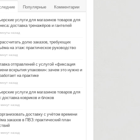
следние
Популярные
Комментарии
ьерские услуги для магазинов товаров для
неса: доставка тренажёров и гантелей
минуты назад
 рассчитать долю заказов, требующих
ъёма на этаж: практическое руководство
минут назад
тавка отправлений с услугой «фиксация
мени вскрытия упаковки»: зачем это нужно и
работает на практике
минут назад
ьерские услуги для магазинов товаров для
: доставка ковриков и блоков
 минут назад
 организовать доставку с учётом времени
ёма заказов в ПВЗ: практический план
ствий
 минут назад