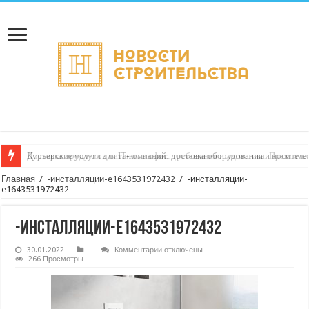
Курьерские услуги для IT‑компаний: доставка оборудования и носител
Главная
/
-инсталляции-e1643531972432
/
-инсталляции-
e1643531972432
-инсталляции-e1643531972432
к
30.01.2022
Комментарии
отключены
записи
266 Просмотры
-инсталляции-
e1643531972432