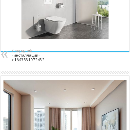
Предыдущий
-инсталляции-
e1643531972432