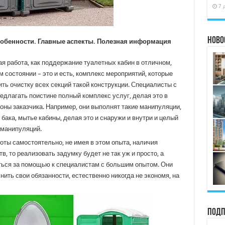
7 
Ново
собенности. Главные аспекты. Полезная информация
ая работа, как поддержание туалетных кабин в отличном,
 состоянии – это и есть, комплекс мероприятий, которые
ь очистку всех секций такой конструкции. Специалисты с
едлагать поистине полный комплекс услуг, делая это в
роны заказчика. Например, они выполнят такие манипуляции,
 бака, мытье кабины, делая это и снаружи и внутри и целый
 манипуляций.
оты самостоятельно, не имея в этом опыта, наличия
, то реализовать задумку будет не так уж и просто, а
аться за помощью к специалистам с большим опытом. Они
ить свои обязанности, естественно никогда не экономя, на
Подп