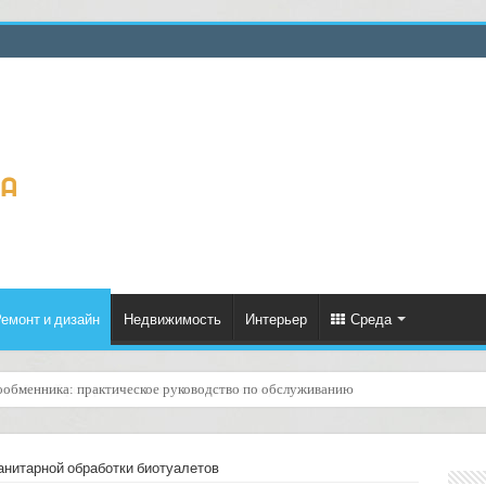
емонт и дизайн
Недвижимость
Интерьер
Среда
ценённый ресурс для тепла, экономии и творчества
анитарной обработки биотуалетов