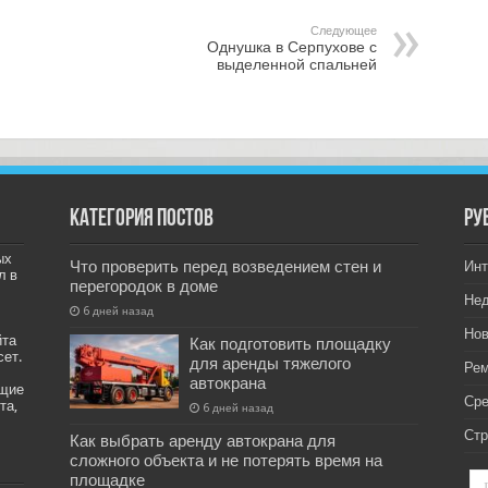
Следующее
Однушка в Серпухове с
выделенной спальней
Категория постов
РУ
ых
Что проверить перед возведением стен и
Инт
л в
перегородок в доме
Не
6 дней назад
Нов
йта
Как подготовить площадку
сет.
для аренды тяжелого
Рем
автокрана
ащие
Ср
та,
6 дней назад
Стр
Как выбрать аренду автокрана для
сложного объекта и не потерять время на
площадке