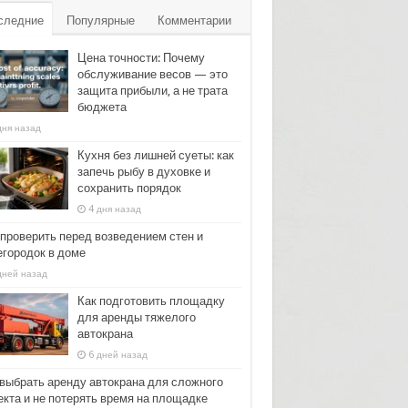
следние
Популярные
Комментарии
Цена точности: Почему
обслуживание весов — это
защита прибыли, а не трата
бюджета
дня назад
Кухня без лишней суеты: как
запечь рыбу в духовке и
сохранить порядок
4 дня назад
 проверить перед возведением стен и
егородок в доме
дней назад
Как подготовить площадку
для аренды тяжелого
автокрана
6 дней назад
 выбрать аренду автокрана для сложного
екта и не потерять время на площадке