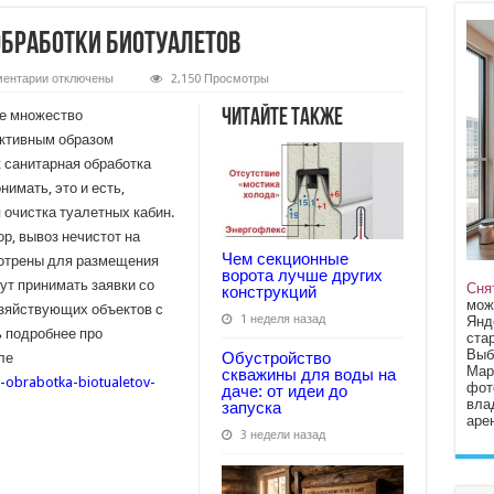
обработки биотуалетов
к
ентарии
отключены
2,150 Просмотры
записи
Особенности
Читайте также
ое множество
санитарной
обработки
активным образом
биотуалетов
 санитарная обработка
нимать, это и есть,
 очистка туалетных кабин.
р, вывоз нечистот на
Чем секционные
мотрены для размещения
ворота лучше других
ут принимать заявки со
Сня
конструкций
мож
озяйствующих объектов с
1 неделя назад
Янд
ь подробнее про
стар
Выб
Обустройство
ле
Мар
скважины для воды на
a-obrabotka-biotualetov-
фот
даче: от идеи до
вла
запуска
арен
3 недели назад