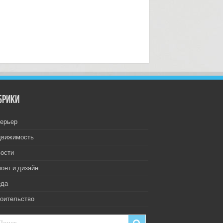
брики
ерьер
движимость
ости
онт и дизайн
еда
оительство