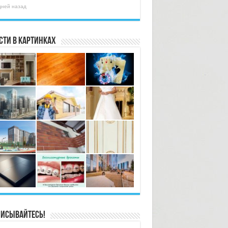
дней назад
сти в картинках
исывайтесь!