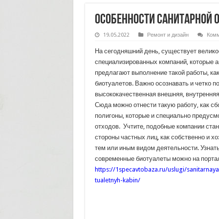
Особенности санитарной 
19.05.2022
Ремонт и дизайн
Комм
На сегодняшний день, существует велик
специализированных компаний, которые 
предлагают выполнение такой работы, как
биотуалетов. Важно осознавать и четко по
высококачественная внешняя, внутренняя
Сюда можно отнести такую работу, как сбо
полигоны, которые и специально предус
отходов. Учтите, подобные компании стан
стороны частных лиц, как собственно и х
тем или иным видом деятельности. Узнат
современные биотуалеты можно на порта
https://1specavtobaza.ru/uslugi/sanitarnay
tualetnyh-kabin/