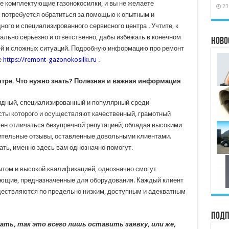
ые комплектующие газонокосилки, и вы не желаете
23
 потребуется обратиться за помощью к опытным и
го и специализированного сервисного центра . Учтите, к
ально серьезно и ответственно, дабы избежать в конечном
Ново
тей и сложных ситуаций. Подробную информацию про ремонт
е
https://remont-gazonokosilki.ru
.
нтре. Что нужно знать? Полезная и важная информация
лидный, специализированный и популярный среди
сты которого и осуществляют качественный, грамотный
жен отличаться безупречной репутацией, обладая высокими
ительные отзывы, оставленные довольными клиентами.
нать, именно здесь вам однозначно помогут.
ытом и высокой квалификацией, однозначно смогут
ющие, предназначенные для оборудования. Каждый клиент
уществляются по предельно низким, доступным и адекватным
Подп
ать, так это всего лишь оставить заявку, или же,