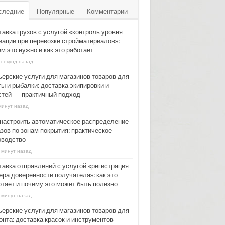
следние
Популярные
Комментарии
тавка грузов с услугой «контроль уровня
иации при перевозке стройматериалов»:
м это нужно и как это работает
 секунд назад
ьерские услуги для магазинов товаров для
ы и рыбалки: доставка экипировки и
стей — практичный подход
минут назад
 настроить автоматическое распределение
зов по зонам покрытия: практическое
оводство
 минут назад
тавка отправлений с услугой «регистрация
ера доверенности получателя»: как это
отает и почему это может быть полезно
 минут назад
ьерские услуги для магазинов товаров для
онта: доставка красок и инструментов