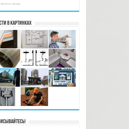
 минуты назад
сти в картинках
исывайтесь!