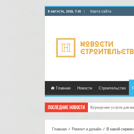
Карта сайта
8 АВГУСТА, 2026, 7:45
Главная
Новости
Строительство
Р
Последние новости
Курьерские услуги для ма
Как организовать доставк
Главная
/
Ремонт и дизайн
/
В какой сервис