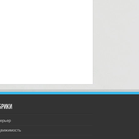
брики
ерьер
движимость