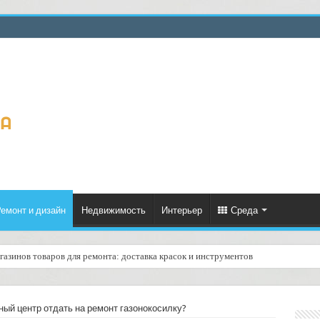
емонт и дизайн
Недвижимость
Интерьер
Среда
газинов товаров для ремонта: доставка красок и инструментов
у с учётом времени начала и окончания рабочего дня в офисах: практическое 
ный центр отдать на ремонт газонокосилку?