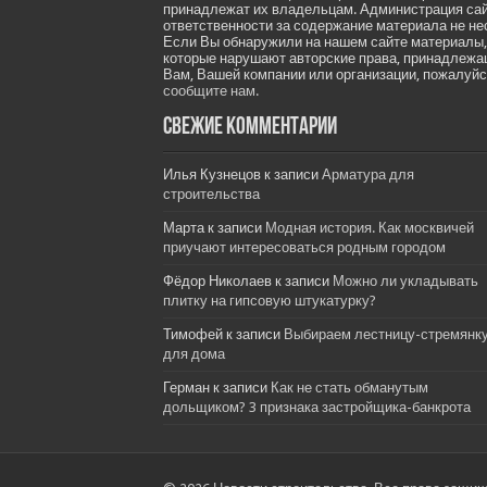
принадлежат их владельцам. Администрация са
ответственности за содержание материала не не
Если Вы обнаружили на нашем сайте материалы,
которые нарушают авторские права, принадлеж
Вам, Вашей компании или организации, пожалуйс
сообщите нам.
Свежие комментарии
Илья Кузнецов
к записи
Арматура для
строительства
Марта
к записи
Модная история. Как москвичей
приучают интересоваться родным городом
Фёдор Николаев
к записи
Можно ли укладывать
плитку на гипсовую штукатурку?
Тимофей
к записи
Выбираем лестницу-стремянк
для дома
Герман
к записи
Как не стать обманутым
дольщиком? 3 признака застройщика-банкрота