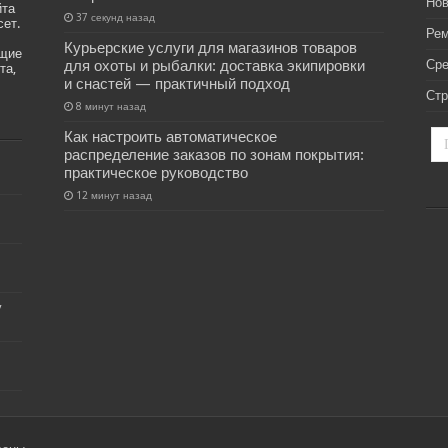
Нов
йта
37 секунд назад
сет.
Рем
Курьерские услуги для магазинов товаров
ащие
для охоты и рыбалки: доставка экипировки
Ср
та,
и снастей — практичный подход
Стр
8 минут назад
Как настроить автоматическое
распределение заказов по зонам покрытия:
практическое руководство
12 минут назад
у