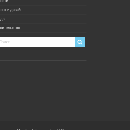
ости
онт и дизайн
еда
оительство