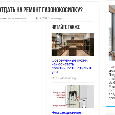
отдать на ремонт газонокосилку?
к
ентарии
отключены
2,760 Просмотры
записи
В
Читайте также
какой
сервисный
центр
отдать
на
ремонт
газонокосилку?
Современные кухни:
как сочетать
Сня
практичность, стиль и
мож
уют
Янд
19 часов назад
стар
Выб
Мар
фот
вла
арен
Чем секционные