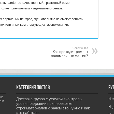
лять наиболее качественный, грамотный ремонт
 вполне приемлемым и адекватным ценам.
х сервисных центров, где наверняка не смогут решить
 тех или иных комплектующих газонокосилки.
Следующее
Как проходит ремонт
поломоечных машин?
Категория постов
РУ
ых
Доставка грузов с услугой «контроль
Инт
л в
уровня радиации при перевозке
Не
стройматериалов»: зачем это нужно и как
это работает