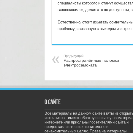
специалисты которого и станут осуществ
газонокосилок, делая это по доступным,
Естественно, стоит избегать сомнительны
проблему, связанную с выходом из строя
Предыдущий
Распространённые поломки
электросамоката
О сайте
Все материалы на данном сайте взяты из открыт
источников - имеют обратную ссылку на материа
интернете или присланы посетителями сайта и
предоставляются исключительно в
ознакомительных целях. Права на материалы