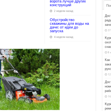
ворота лучше других
конструкций
По
2 недели назад
Дос
Обустройство
рад
скважины для воды на
заче
даче: от идеи до
37
запуска
4 недели назад
Кур
охот
сна
8 
Как
зака
рук
12
Дос
ном
раб
16
Кур
рем