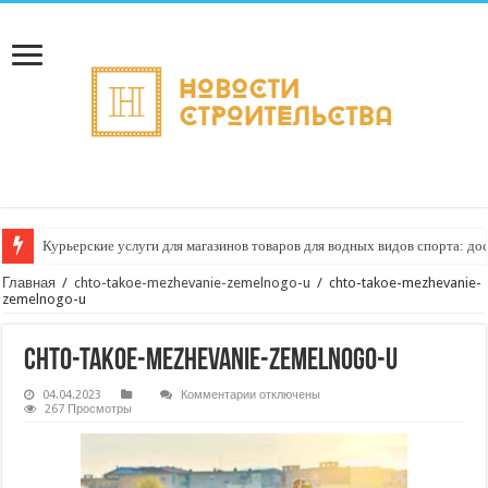
Курьерские услуги для магазинов товаров для водных видов спорта: до
Главная
/
chto-takoe-mezhevanie-zemelnogo-u
/
chto-takoe-mezhevanie-
zemelnogo-u
chto-takoe-mezhevanie-zemelnogo-u
к
04.04.2023
Комментарии
отключены
записи
267 Просмотры
chto-
takoe-
mezhevanie-
zemelnogo-
u