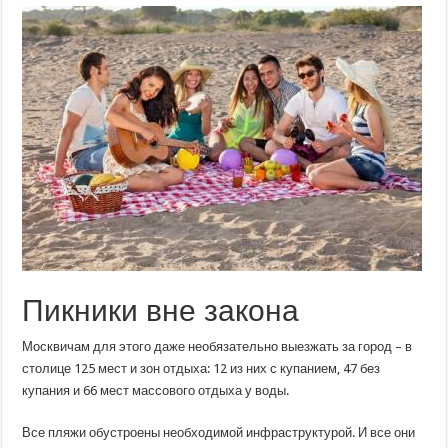
ожидании
культурного
отдыха.
Искупаться
и
устроить
пикник
можно
в
Москве
Пикники вне закона
Москвичам для этого даже необязательно выезжать за город – в
столице 125 мест и зон отдыха: 12 из них с купанием, 47 без
купания и 66 мест массового отдыха у воды.
Все пляжи обустроены необходимой инфраструктурой. И все они