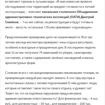
встречают горожан в лучшем виде.
«В мае комиссии провели
обследования этих территорий на предмет готовности к летней
эксплуатации, – поясняет
начальник столичного Объединения
административно-технических инспекций (ОАТИ) Дмитрий
Семёнов
. – 7 из них сейчас на реконструкции и будут готовы в
июле – августе, остальные 118 уже принимают отдыхающих».
Предсезонными проверками дело не ограничивается. Все три
летних месяца инспектора проверяют зоны отдыха регулярно,
особенно в выходные и праздничные дни. В последнюю неделю
мая 52 из них получили 79 замечаний по уборке, санитарному
состоянию, а также содержанию зелёных насаждений и малых
архитектурных форм.
Сложнее всего с несанкционированными пикниковыми точками, их
проверяющие каждый раз находят немало. А это горы мусора и
вытоптанные газоны с пегими подпалинами! О чём думают люди,
которые оставляют такое после своего отдыха, и думают ли?
Знают ли, что за подобные нарушения предусмотрена
административная ответственность? Для физических лиц – 4 тыс.
руб., для должностных – 30 тыс., для юридических – 200 тыс.