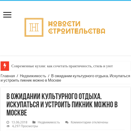
Современные кухни: как сочетать практичность, стиль и уют
Главная
/
Недвижимость
/
В ожидании культурного отдыха. Искупаться
и устроить пикник можно в Москве
В ожидании культурного отдыха.
Искупаться и устроить пикник можно в
Москве
к
13.06.2018
Недвижимость
Комментарии
отключены
записи
4,297 Просмотры
В