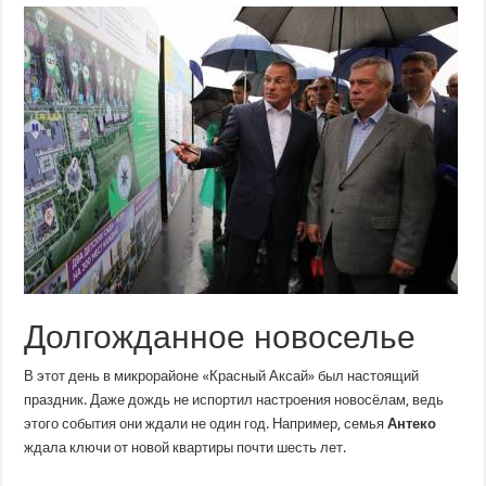
которого
ждали.
На
Дону
сокращается
число
обманутых
дольщиков
Долгожданное новоселье
В этот день в микрорайоне «Красный Аксай» был настоящий
праздник. Даже дождь не испортил настроения новосёлам, ведь
этого события они ждали не один год. Например, семья
Антеко
ждала ключи от новой квартиры почти шесть лет.