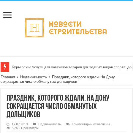
Курьерские услуги для магазинов товаров для водных видов спорта: до
Как настроить автоматическое формирование рейтинга курьеров по кач
Главная
/
Недвижимость
/
Праздник, которого ждали. На Дону
сокращается число обманутых дольщиков
Праздник, которого ждали. На Дону
сокращается число обманутых
дольщиков
к
17.07.2019
Недвижимость
Комментарии
отключены
записи
5,929 Просмотры
Праздник,