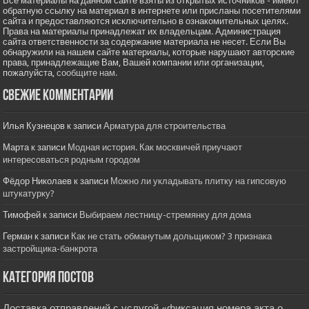
Все материалы на данном сайте взяты из открытых источников - имеют
обратную ссылку на материал в интернете или присланы посетителями
сайта и предоставляются исключительно в ознакомительных целях.
Права на материалы принадлежат их владельцам. Администрация
сайта ответственности за содержание материала не несет. Если Вы
обнаружили на нашем сайте материалы, которые нарушают авторские
права, принадлежащие Вам, Вашей компании или организации,
пожалуйста,
сообщите нам.
Свежие комментарии
Илья Кузнецов
к записи
Арматура для строительства
Марта
к записи
Модная история. Как москвичей приучают
интересоваться родным городом
Фёдор Николаев
к записи
Можно ли укладывать плитку на гипсовую
штукатурку?
Тимофей
к записи
Выбираем лестницу-стремянку для дома
Герман
к записи
Как не стать обманутым дольщиком? 3 признака
застройщика-банкрота
Категория постов
Доставка отправлений с услугой «фиксация номера акта о