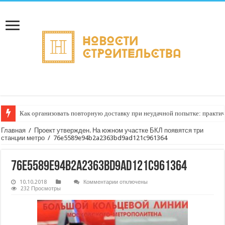
Как организовать повторную доставку при неудачной попытке: практич
Главная
/
Проект утвержден. На южном участке БКЛ появятся три
станции метро
/
76e5589e94b2a2363bd9ad121c961364
76e5589e94b2a2363bd9ad121c961364
к
10.10.2018
Комментарии
отключены
записи
232 Просмотры
76e5589e94b2a2363bd9ad121c961364