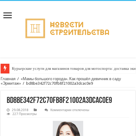
Курьерские услуги для магазинов товаров для мотоспорта: доставка эки
Главная
/
«Мамы большого города». Как прошёл девичник в саду
«Эрмитаж»
/
bd8be342f72c70fb8f21002a3dcac0e9
bd8be342f72c70fb8f21002a3dcac0e9
к
29.08.2018
Комментарии
отключены
записи
227 Просмотры
bd8be342f72c70fb8f21002a3dcac0e9