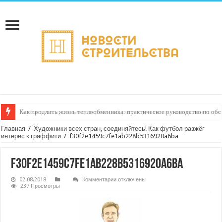
Как продлить жизнь теплообменника: практическое руководство по о
Горбыль как дрова: недооценённый ресурс для тепла, экономии и творч
Главная
/
Художники всех стран, соединяйтесь! Как футбол разжёг
интерес к граффити
/
f30f2e1459c7fe1ab228b5316920a6ba
f30f2e1459c7fe1ab228b5316920a6ba
к
02.08.2018
Комментарии
отключены
записи
237 Просмотры
f30f2e1459c7fe1ab228b5316920a6ba