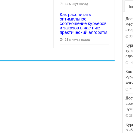
14 минут назад
По
Как рассчитать
оптимальное
Дос
соотношение курьеров
мест
и заказов в час пик:
это
практический алгоритм
30
21 минута назад
Кур
тур
сде
14
Как
курь
алг
21
Дос
вре
нужн
28
Кур
рыб