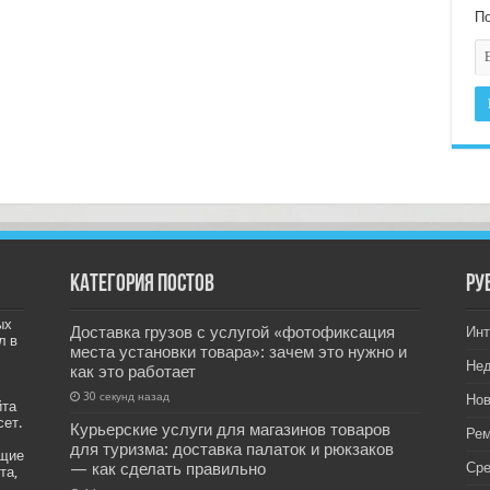
По
Категория постов
РУ
ых
Доставка грузов с услугой «фотофиксация
Инт
л в
места установки товара»: зачем это нужно и
Не
как это работает
30 секунд назад
Нов
йта
сет.
Курьерские услуги для магазинов товаров
Рем
для туризма: доставка палаток и рюкзаков
ащие
— как сделать правильно
Ср
та,