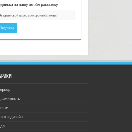
дписка на вашу емейл рассылку
брики
ерьер
движимость
ости
онт и дизайн
еда