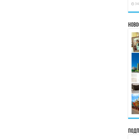
34
Ново
Подп