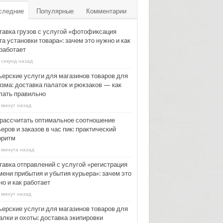
следние
Популярные
Комментарии
тавка грузов с услугой «фотофиксация
а установки товара»: зачем это нужно и как
 работает
 секунд назад
ьерские услуги для магазинов товаров для
изма: доставка палаток и рюкзаков — как
лать правильно
 минут назад
 рассчитать оптимальное соотношение
еров и заказов в час пик: практический
оритм
 минута назад
тавка отправлений с услугой «регистрация
мени прибытия и убытия курьера»: зачем это
о и как работает
 минут назад
ьерские услуги для магазинов товаров для
алки и охоты: доставка экипировки