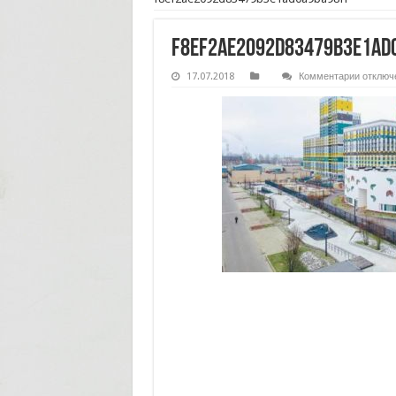
f8ef2ae2092d83479b3e1ad
к
17.07.2018
Комментарии
отключ
записи
f8ef2ae