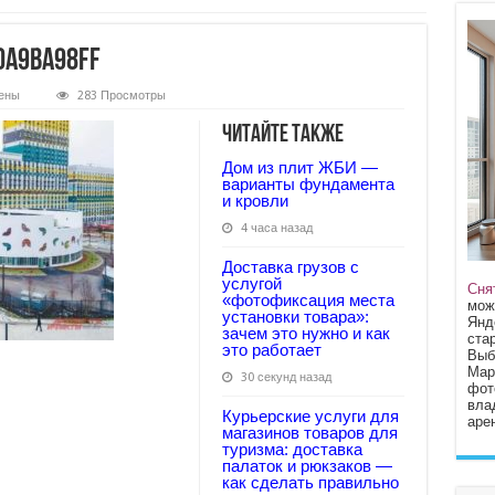
0a9ba98ff
ены
283 Просмотры
2092d83479b3e1ad0a9ba98ff
Читайте также
Дом из плит ЖБИ —
варианты фундамента
и кровли
4 часа назад
Доставка грузов с
услугой
Сня
«фотофиксация места
мож
установки товара»:
Янд
зачем это нужно и как
стар
это работает
Выб
Мар
30 секунд назад
фот
вла
Курьерские услуги для
арен
магазинов товаров для
туризма: доставка
палаток и рюкзаков —
как сделать правильно