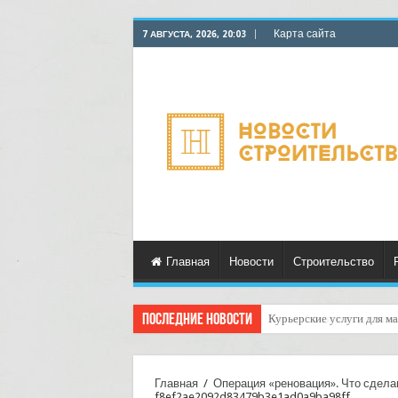
Карта сайта
7 АВГУСТА, 2026, 20:03
Главная
Новости
Строительство
Последние новости
Как организовать достав
Главная
/
Операция «реновация». Что сдела
f8ef2ae2092d83479b3e1ad0a9ba98ff