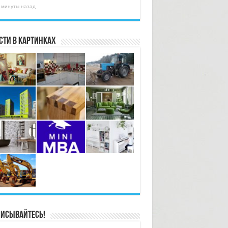
 минуты назад
сти в картинках
исывайтесь!