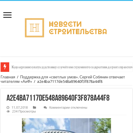
Как организовать доставку с учётом сезонного закрытия дорог: практич
Главная
/
Поддержка для «светлых умов». Сергей Собянин отвечает
читателям «АиФ»
/
a2e4ba7117de548a89640f3f878a44f8
a2e4ba7117de548a89640f3f878a44f8
к
11.07.2018
Комментарии
отключены
записи
234 Просмотры
a2e4ba7117de548a89640f3f878a44f8