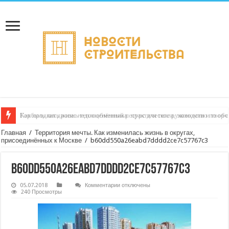
Горбыль как дрова: недооценённый ресурс для тепла, экономии и творч
Главная
/
Территория мечты. Как изменилась жизнь в округах,
присоединённых к Москве
/
b60dd550a26eabd7dddd2ce7c57767c3
b60dd550a26eabd7dddd2ce7c57767c3
к
05.07.2018
Комментарии
отключены
записи
240 Просмотры
b60dd550a26eabd7dddd2ce7c57767c3