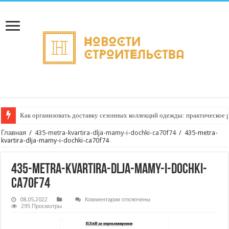
Как организовать доставку сезонных коллекций одежды: практическое 
Главная
/
435-metra-kvartira-dlja-mamy-i-dochki-ca70f74
/
435-metra-
kvartira-dlja-mamy-i-dochki-ca70f74
435-metra-kvartira-dlja-mamy-i-dochki-
ca70f74
к
08.05.2022
Комментарии
отключены
записи
295 Просмотры
435-
metra-
kvartira-