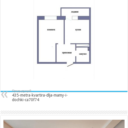
dlja-
mamy-
i-
dochki-
ca70f74
Предыдущий
435-metra-kvartira-dlja-mamy-i-
dochki-ca70f74