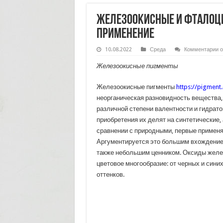
Железоокисные и фталоци
применение
к
10.08.2022
Среда
Комментарии
о
з
Ж
Железоокисные пигменты
и
ф
п
Железоокисные пигменты
https://pigment
о
и
неорганическая разновидность вещества, 
п
различной степени валентности и гидрато
приобретения их делят на синтетические, 
сравнении с природными, первые применя
Аргументируется это большим вхождение
также небольшим ценником. Оксиды желе
цветовое многообразие: от черных и сини
оттенков.