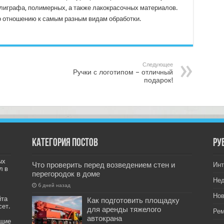
лиграфа, полимерных, а также лакокрасочных материалов.
о отношению к самым разным видам обработки.
Следующее
Ручки с логотипом – отличный
подарок!
Категория постов
РУ
ых
Что проверить перед возведением стен и
Инт
л в
перегородок в доме
Не
6 дней назад
Нов
йта
Как подготовить площадку
сет.
для аренды тяжелого
Рем
автокрана
ащие