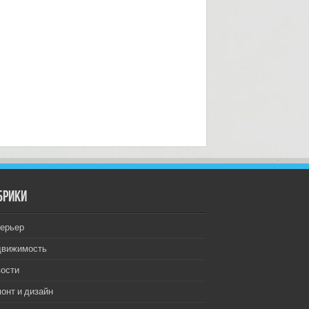
брики
ерьер
движимость
ости
онт и дизайн