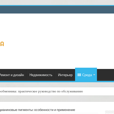
Ремонт и дизайн
Недвижимость
Интерьер
Среда
ообменника: практическое руководство по обслуживанию
ценённый ресурс для тепла, экономии и творчества
ианиновые пигменты: особенности и применение