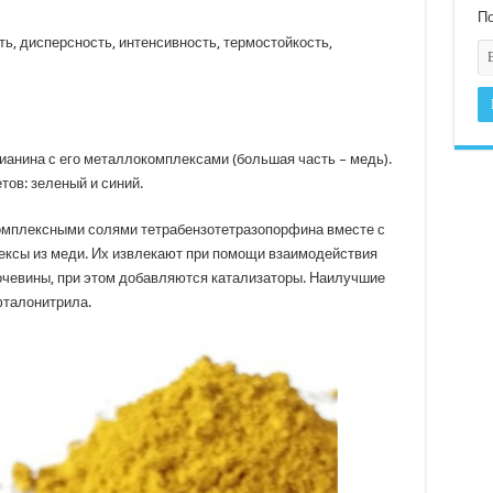
По
ь, дисперсность, интенсивность, термостойкость,
ианина с его металлокомплексами (большая часть – медь).
ов: зеленый и синий.
комплексными солями тетрабензотетразопорфина вместе с
ексы из меди. Их извлекают при помощи взаимодействия
очевины, при этом добавляются катализаторы. Наилучшие
фталонитрила.