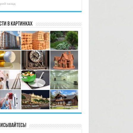
дней назад
сти в картинках
исывайтесь!