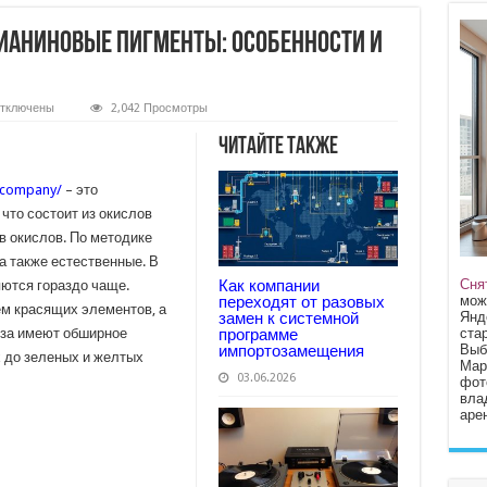
аниновые пигменты: особенности и
тключены
2,042 Просмотры
аписи
елезоокисные
Читайте также
талоцианиновые
игменты:
.company/
– это
собенности
что состоит из окислов
рименение
в окислов. По методике
а также естественные. В
Сня
Как компании
ются гораздо чаще.
мож
переходят от разовых
м красящих элементов, а
Янд
замен к системной
стар
программе
за имеют обширное
Выб
импортозамещения
х до зеленых и желтых
Мар
03.06.2026
фот
вла
арен