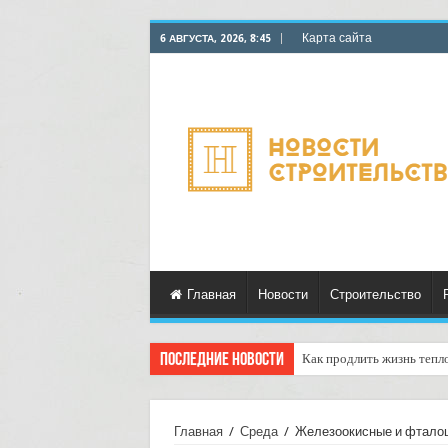
Карта сайта
6 АВГУСТА, 2026, 8:45
Главная
Новости
Строительство
Последние новости
Как продлить жизнь тепл
Горбыль как дрова: недоо
Главная
/
Среда
/
Железоокисные и фталоц