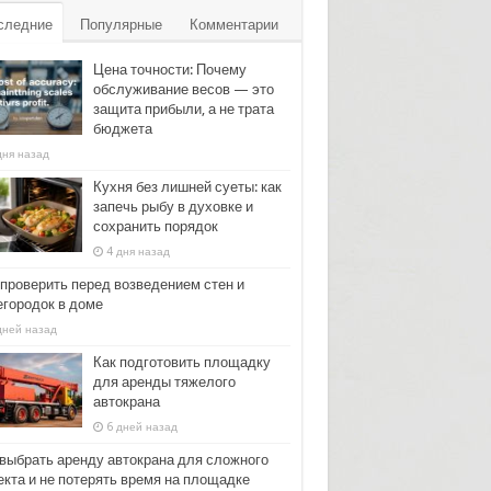
следние
Популярные
Комментарии
Цена точности: Почему
обслуживание весов — это
защита прибыли, а не трата
бюджета
дня назад
Кухня без лишней суеты: как
запечь рыбу в духовке и
сохранить порядок
4 дня назад
 проверить перед возведением стен и
егородок в доме
дней назад
Как подготовить площадку
для аренды тяжелого
автокрана
6 дней назад
 выбрать аренду автокрана для сложного
екта и не потерять время на площадке