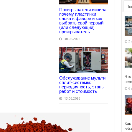
По
Проигрыватели винила:
почему пластинки
снова в фаворе и как
выбрать свой первый
(или следующий)
проигрыватель
30.05.2026
2 
Что
Обслуживание мульти
пер
сплит-системы:
периодичность, этапы
6 
работ и стоимость
13.05.2026
Как
объ