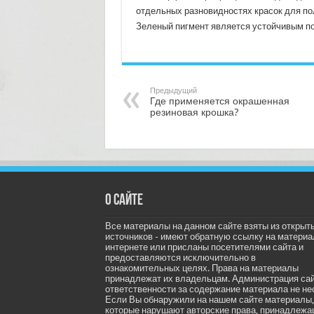
отдельных разновидностях красок для по
Зеленый пигмент является устойчивым п
Предыдущий
Где применяется окрашенная
резиновая крошка?
О сайте
Все материалы на данном сайте взяты из открыт
источников - имеют обратную ссылку на материа
интернете или присланы посетителями сайта и
предоставляются исключительно в
ознакомительных целях. Права на материалы
принадлежат их владельцам. Администрация са
ответственности за содержание материала не не
Если Вы обнаружили на нашем сайте материалы,
которые нарушают авторские права, принадлеж