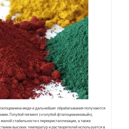
фталоцианина меди и дальнейшег обрабатывания получаются
вами. Голубой пигмент («голубой фталоцианиновый»),
а малой стабильности к перекристаллизации, а также
вием высоких температур и растворителей используется в