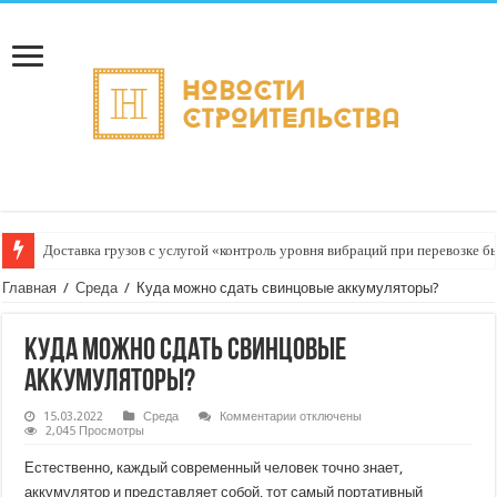
Доставка грузов с услугой «контроль уровня вибраций при перевозке б
Главная
/
Среда
/
Куда можно сдать свинцовые аккумуляторы?
Куда можно сдать свинцовые
аккумуляторы?
к
15.03.2022
Среда
Комментарии
отключены
записи
2,045 Просмотры
Куда
можно
Естественно, каждый современный человек точно знает,
сдать
свинцовые
аккумулятор и представляет собой, тот самый портативный