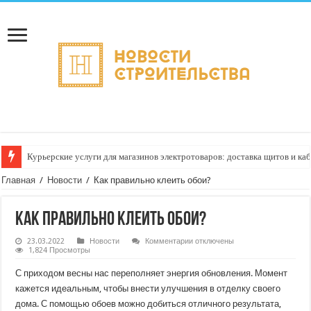
Курьерские услуги для магазинов электротоваров: доставка щитов и ка
Как настроить приоритезацию заказов по типу груза (хрупкий, срочный
Главная
/
Новости
/
Как правильно клеить обои?
Как правильно клеить обои?
к
23.03.2022
Новости
Комментарии
отключены
записи
1,824 Просмотры
Как
правильно
С приходом весны нас переполняет энергия обновления. Момент
клеить
обои?
кажется идеальным, чтобы внести улучшения в отделку своего
дома. С помощью обоев можно добиться отличного результата,