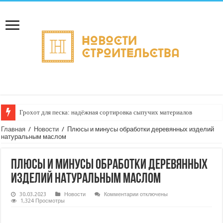
Грохот для песка: надёжная сортировка сыпучих материалов
Главная
/
Новости
/
Плюсы и минусы обработки деревянных изделий
натуральным маслом
Плюсы и минусы обработки деревянных
изделий натуральным маслом
к
30.03.2023
Новости
Комментарии
отключены
записи
1,324 Просмотры
Плюсы
и
минусы