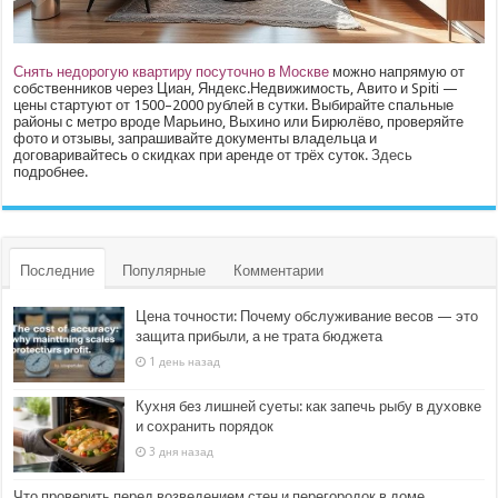
Снять недорогую квартиру посуточно в Москве
можно напрямую от
собственников через Циан, Яндекс.Недвижимость, Авито и Spiti —
цены стартуют от 1500–2000 рублей в сутки. Выбирайте спальные
районы с метро вроде Марьино, Выхино или Бирюлёво, проверяйте
фото и отзывы, запрашивайте документы владельца и
договаривайтесь о скидках при аренде от трёх суток.
Здесь
подробнее.
Последние
Популярные
Комментарии
Цена точности: Почему обслуживание весов — это
защита прибыли, а не трата бюджета
1 день назад
Кухня без лишней суеты: как запечь рыбу в духовке
и сохранить порядок
3 дня назад
Что проверить перед возведением стен и перегородок в доме