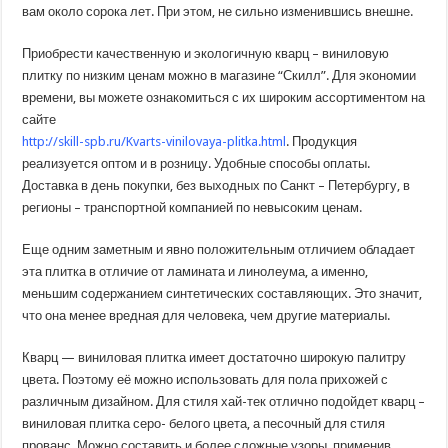
вам около сорока лет. При этом, не сильно изменившись внешне.
Приобрести качественную и экологичную кварц – виниловую
плитку по низким ценам можно в магазине “Скилл”. Для экономии
времени, вы можете ознакомиться с их широким ассортиментом на
сайте
http://skill-spb.ru/Kvarts-vinilovaya-plitka.html
. Продукция
реализуется оптом и в розницу. Удобные способы оплаты.
Доставка в день покупки, без выходных по Санкт – Петербургу, в
регионы – транспортной компанией по невысоким ценам.
Еще одним заметным и явно положительным отличием обладает
эта плитка в отличие от ламината и линолеума, а именно,
меньшим содержанием синтетических составляющих. Это значит,
что она менее вредная для человека, чем другие материалы.
Кварц — виниловая плитка имеет достаточно широкую палитру
цвета. Поэтому её можно использовать для пола прихожей с
различным дизайном. Для стиля хай-тек отлично подойдет кварц –
виниловая плитка серо- белого цвета, а песочный для стиля
прованс. Можно составить и более сложные узоры, применив