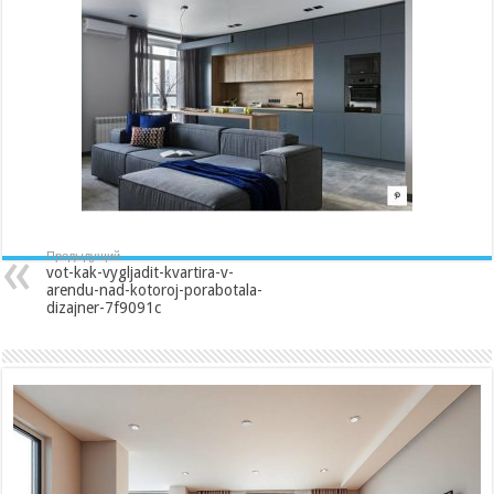
vygljadit-
kvartira-
v-
arendu-
nad-
kotoroj-
porabotala-
dizajner-
7f9091c
Предыдущий
vot-kak-vygljadit-kvartira-v-
arendu-nad-kotoroj-porabotala-
dizajner-7f9091c