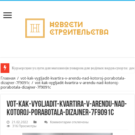
Курьерские услуги для магазинов товаров для водных видов спорта: до
Как настроить автоматическое формирование рейтинга курьеров по кач
Главная
/
vot-kak-vygljadit-kvartira-v-arendu-nad-kotoroj-porabotala-
dizajner-7f9091c
/
vot-kak-vygljadit-kvartira-v-arendu-nad-kotoroj-
porabotala-dizajner-7f9091c
vot-kak-vygljadit-kvartira-v-arendu-nad-
kotoroj-porabotala-dizajner-7f9091c
к
21.02.2022
Комментарии
отключены
записи
316 Просмотры
vot-
kak-