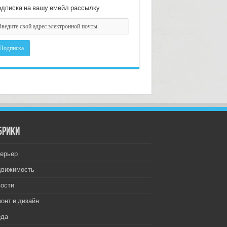
дписка на вашу емейл рассылку
брики
ерьер
движимость
ости
онт и дизайн
еда