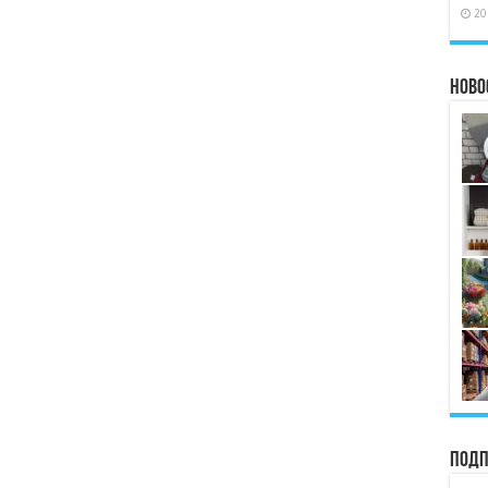
20
Ново
Подп