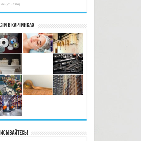
 минут назад
сти в картинках
исывайтесь!