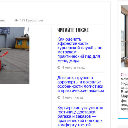
ены
189 Просмотры
Читайте также
Как оценить
эффективность
курьерской службы по
метрикам:
практический гид для
менеджера
4 минуты назад
Сня
Доставка грузов в
мож
аэропорты и вокзалы:
Янд
особенности логистики
стар
и практические нюансы
Выб
Мар
9 минут назад
фот
вла
Курьерские услуги для
арен
гостиниц: доставка
багажа и заказов —
практический подход к
комфорту гостей