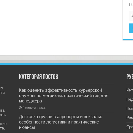
По
Категория постов
РУ
ых
Как оценить эффективность курьерской
Инт
л в
службы по метрикам: практический гид для
Не
менеджера
4 минуты назад
Нов
йта
сет.
Доставка грузов в аэропорты и вокзалы:
Рем
особенности логистики и практические
ащие
нюансы
Ср
та,