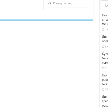
11 минут назад
По
Как
слу
мен
4 
Дост
осо
9 
Кур
баг
ком
11
Как
рас
биз
16
Дос
тре
рук