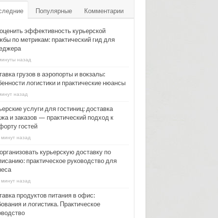
следние
Популярные
Комментарии
 оценить эффективность курьерской
жбы по метрикам: практический гид для
еджера
минуты назад
авка грузов в аэропорты и вокзалы:
бенности логистики и практические нюансы
минут назад
ьерские услуги для гостиниц: доставка
ажа и заказов — практический подход к
форту гостей
 минут назад
 организовать курьерскую доставку по
писанию: практическое руководство для
неса
 минут назад
тавка продуктов питания в офис:
бования и логистика. Практическое
оводство