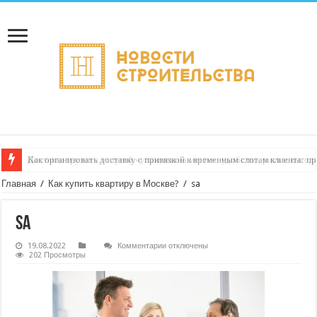
Как организовать доставку с привязкой к временным слотам клиента: п
Доставка грузов с услугой «упаковка на месте»: удобство, риск и выгод
Главная
/
Как купить квартиру в Москве?
/
sa
sa
к
19.08.2022
Комментарии
отключены
записи
202 Просмотры
sa