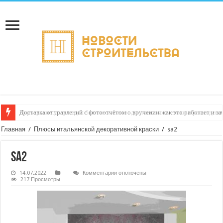
Доставка отправлений с фотоотчётом о вручении: как это работает и з
Курьерские услуги для бьюти‑салонов: доставка косметики и расходни
Главная
/
Плюсы итальянской декоративной краски
/
sa2
sa2
к
14.07.2022
Комментарии
отключены
записи
217 Просмотры
sa2