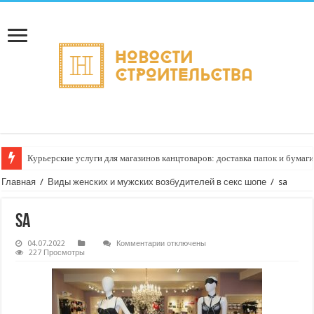
Курьерские услуги для магазинов канцтоваров: доставка папок и бумаги
Главная
/
Виды женских и мужских возбудителей в секс шопе
/
sa
sa
к
04.07.2022
Комментарии
отключены
записи
227 Просмотры
sa