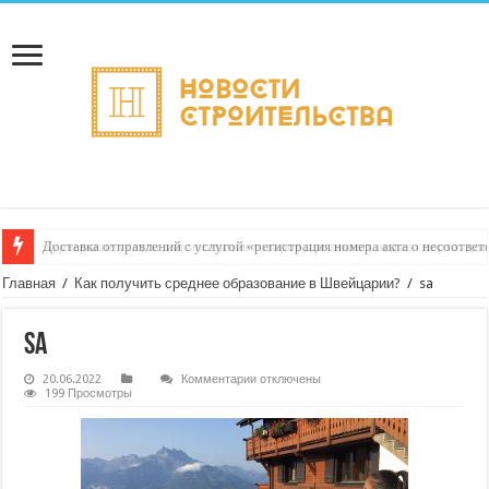
Доставка отправлений с услугой «регистрация номера акта о несоответс
Курьерские услуги для магазинов товаров для зимних видов спорта: до
Главная
/
Как получить среднее образование в Швейцарии?
/
sa
sa
к
20.06.2022
Комментарии
отключены
записи
199 Просмотры
sa