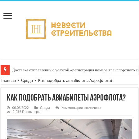
Доставка отправлений с услугой «регистрация номера транспортного ср
Главная
/
Среда
/
Как подобрать авиабилеты Аэрофлота?
Как подобрать авиабилеты Аэрофлота?
к
06.06.2022
Среда
Комментарии
отключены
записи
2,035 Просмотры
Как
подобрать
авиабилеты
Аэрофлота?