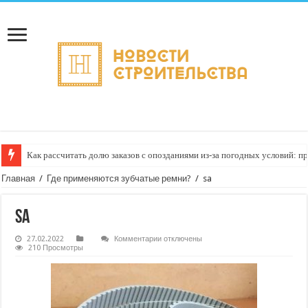
Как рассчитать долю заказов с опозданиями из‑за погодных условий: п
Главная
/
Где применяются зубчатые ремни?
/
sa
sa
к
27.02.2022
Комментарии
отключены
записи
210 Просмотры
sa