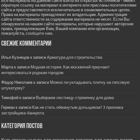
Все материалы на данном сайте взяты из открытых источников - имеют
обратную ссылку на материал в интернете или присланы посетителями
сайта и предоставляются исключительно в ознакомительных целях.
Права на материалы принадлежат их владельцам. Администрация
сайта ответственности за содержание материала не несет. Если Вы
обнаружили на нашем сайте материалы, которые нарушают авторские
права, принадлежащие Вам, Вашей компании или организации,
пожалуйста,
сообщите нам.
Свежие комментарии
Илья Кузнецов
к записи
Арматура для строительства
Марта
к записи
Модная история. Как москвичей приучают
интересоваться родным городом
Фёдор Николаев
к записи
Можно ли укладывать плитку на гипсовую
штукатурку?
Тимофей
к записи
Выбираем лестницу-стремянку для дома
Герман
к записи
Как не стать обманутым дольщиком? 3 признака
застройщика-банкрота
Категория постов