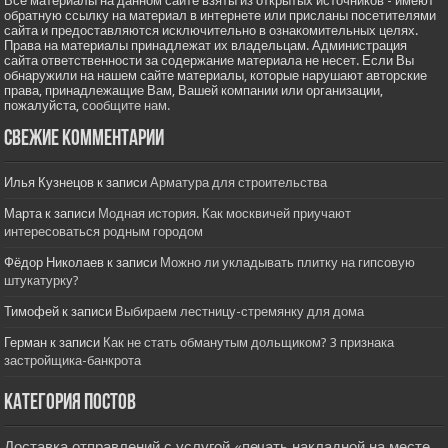
Все материалы на данном сайте взяты из открытых источников - имеют
обратную ссылку на материал в интернете или присланы посетителями
сайта и предоставляются исключительно в ознакомительных целях.
Права на материалы принадлежат их владельцам. Администрация
сайта ответственности за содержание материала не несет. Если Вы
обнаружили на нашем сайте материалы, которые нарушают авторские
права, принадлежащие Вам, Вашей компании или организации,
пожалуйста,
сообщите нам.
Свежие комментарии
Илья Кузнецов
к записи
Арматура для строительства
Марта
к записи
Модная история. Как москвичей приучают
интересоваться родным городом
Фёдор Николаев
к записи
Можно ли укладывать плитку на гипсовую
штукатурку?
Тимофей
к записи
Выбираем лестницу-стремянку для дома
Герман
к записи
Как не стать обманутым дольщиком? 3 признака
застройщика-банкрота
Категория постов
Доставка отправлений с услугой «печать накладной на месте