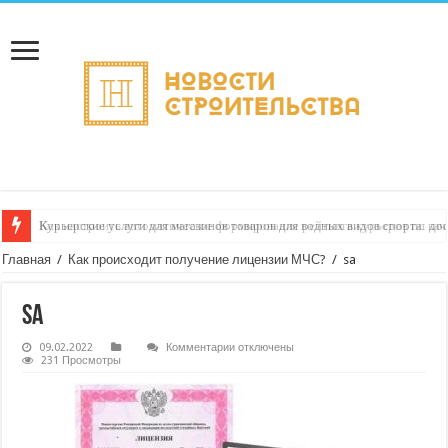
Как настроить автоматическое формирование рейтинга курьеров по кач
Главная
/
Как происходит получение лицензии МЧС?
/
sa
sa
к
09.02.2022
Комментарии
отключены
записи
231 Просмотры
sa