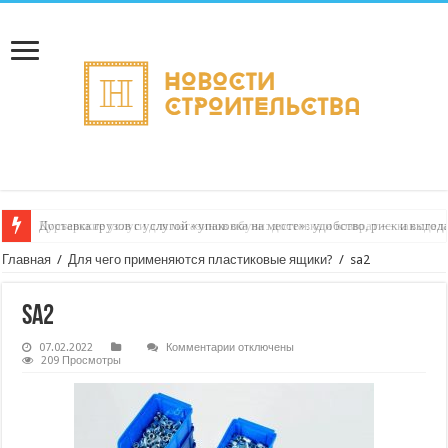
Доставка грузов с услугой «упаковка на месте»: удобство, риск и выгод
Курьерские услуги для магазинов обуви: доставка и возврат — как сде
Главная
/
Для чего применяются пластиковые ящики?
/
sa2
sa2
к
07.02.2022
Комментарии
отключены
записи
209 Просмотры
sa2