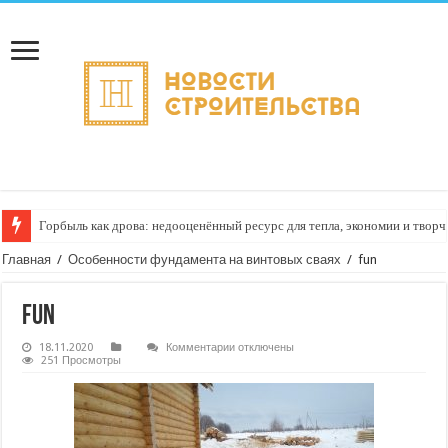
Горбыль как дрова: недооценённый ресурс для тепла, экономии и творч
Главная
/
Особенности фундамента на винтовых сваях
/
fun
fun
к
18.11.2020
Комментарии
отключены
записи
251 Просмотры
fun