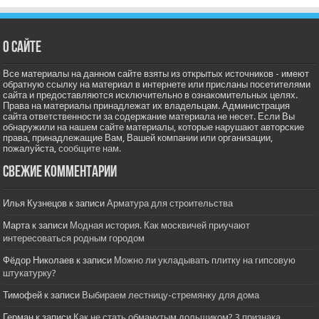
О сайте
Все материалы на данном сайте взяты из открытых источников - имеют
обратную ссылку на материал в интернете или присланы посетителями
сайта и предоставляются исключительно в ознакомительных целях.
Права на материалы принадлежат их владельцам. Администрация
сайта ответственности за содержание материала не несет. Если Вы
обнаружили на нашем сайте материалы, которые нарушают авторские
права, принадлежащие Вам, Вашей компании или организации,
пожалуйста,
сообщите нам.
Свежие комментарии
Илья Кузнецов
к записи
Арматура для строительства
Марта
к записи
Модная история. Как москвичей приучают
интересоваться родным городом
Фёдор Николаев
к записи
Можно ли укладывать плитку на гипсовую
штукатурку?
Тимофей
к записи
Выбираем лестницу-стремянку для дома
Герман
к записи
Как не стать обманутым дольщиком? 3 признака