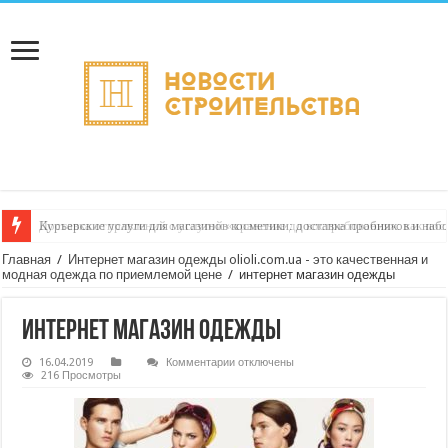
Курьерские услуги для магазинов косметики: доставка пробников и наб
Главная
/
Интернет магазин одежды olioli.com.ua - это качественная и
модная одежда по приемлемой цене
/
интернет магазин одежды
интернет магазин одежды
к
16.04.2019
Комментарии
отключены
записи
216 Просмотры
интернет
магазин
одежды