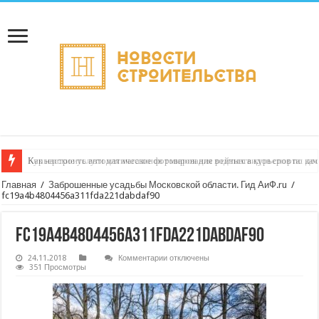
Как настроить автоматическое формирование рейтинга курьеров по кач
Главная
/
Заброшенные усадьбы Московской области. Гид АиФ.ru
/
fc19a4b4804456a311fda221dabdaf90
fc19a4b4804456a311fda221dabdaf90
к
24.11.2018
Комментарии
отключены
записи
351 Просмотры
fc19a4b4804456a311fda221dabdaf90