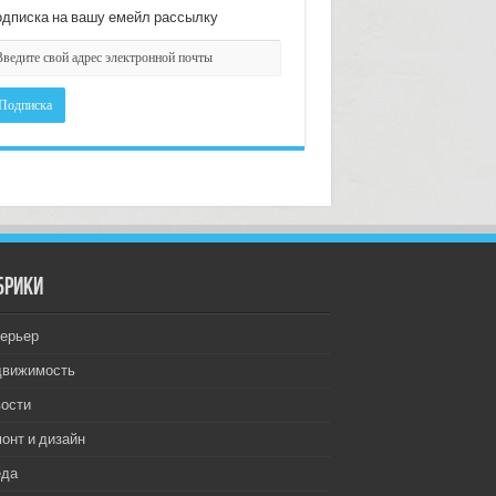
дписка на вашу емейл рассылку
брики
ерьер
движимость
ости
онт и дизайн
еда