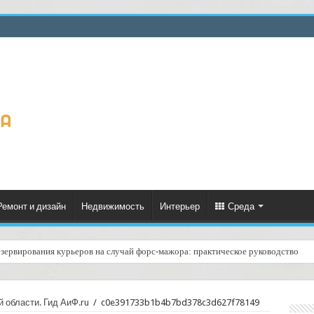
Ремонт и дизайн
Недвижимость
Интерьер
Среда
езервирования курьеров на случай форс‑мажора: практическое руководство
области. Гид АиФ.ru
/
c0e391733b1b4b7bd378c3d627f78149