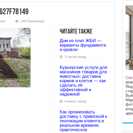
627f78149
ены
249 Просмотры
33b1b4b7bd378c3d627f78149
Читайте также
Дом из плит ЖБИ —
варианты фундамента
и кровли
5 часов назад
Курьерские услуги для
магазинов товаров для
животных: доставка
Сня
кормов и клеток — как
мож
сделать её
Янд
эффективной и
стар
надежной
Выб
Мар
6 минут назад
фот
вла
Как организовать
арен
доставку с привязкой к
геолокации клиента в
реальном времени:
практическое