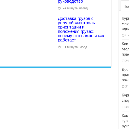
руководство
По
24 минуты назад
Доставка грузов с
Кур
услугой «контроль
жив
ориентации и
сде
положения груза»:
почему это важно и как
6 
работает
Как 
31 минута назад
гео
пра
24
Дос
ори
важн
31
Кур
спо
34
Как
кур
рук