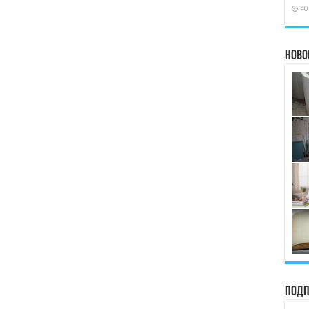
40
Ново
Подп