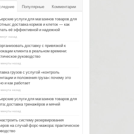
следние
Популярные
Комментарии
ьерские услуги для магазинов товаров для
отных: доставка кормов и клеток — как
лать её эффективной и надежной
минут назад
организовать доставку с привязкой к
локации клиента в реальном времени:
ктическое руководство
 минуты назад
тавка грузов с услугой «контроль
ентации и положения груза»: почему это
о и как работает
 минута назад
ьерские услуги для магазинов товаров для
рта: доставка тренажёров и мячей
 минуты назад
 настроить систему резервирования
ьеров на случай форс‑мажора: практическое
оводство