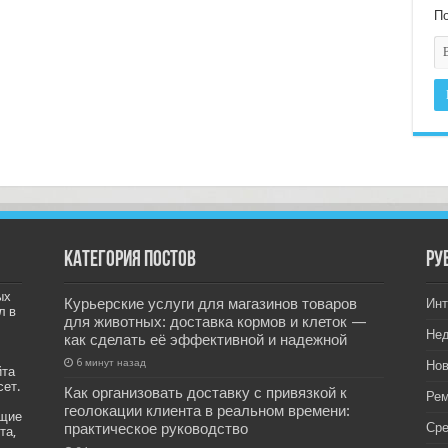
По
Категория постов
РУ
ых
Курьерские услуги для магазинов товаров
Инт
л в
для животных: доставка кормов и клеток —
Не
как сделать её эффективной и надежной
6 минут назад
Нов
йта
сет.
Как организовать доставку с привязкой к
Рем
геолокации клиента в реальном времени:
ащие
практическое руководство
Ср
та,