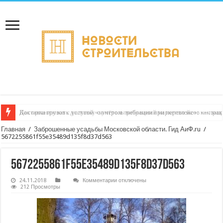
Доставка грузов с услугой «контроль вибрации при перевозке»: как за
Главная
/
Заброшенные усадьбы Московской области. Гид АиФ.ru
/
5672255861f55e35489d135f8d37d563
5672255861f55e35489d135f8d37d563
к
24.11.2018
Комментарии
отключены
записи
212 Просмотры
5672255861f55e35489d135f8d37d563