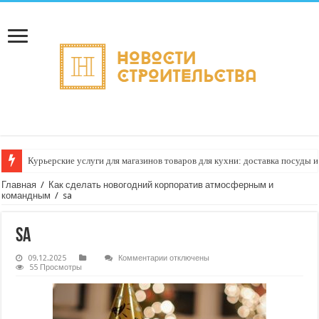
Курьерские услуги для магазинов товаров для кухни: доставка посуды
Главная
/
Как сделать новогодний корпоратив атмосферным и
командным
/
sa
sa
к
09.12.2025
Комментарии
отключены
записи
55 Просмотры
sa