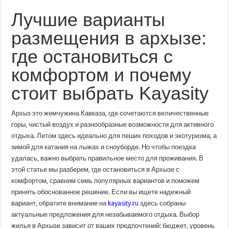
варианты
размещения
Лучшие варианты
в
архызе:
размещения в архызе:
где
остановиться
с
где остановиться с
комфортом
и
почему
комфортом и почему
стоит
выбрать
Kayasity
стоит выбрать Kayasity
Архыз это жемчужина Кавказа, где сочетаются величественные
горы, чистый воздух и разнообразные возможности для активного
отдыха. Летом здесь идеально для пеших походов и экотуризма, а
зимой для катания на лыжах и сноуборде. Но чтобы поездка
удалась, важно выбрать правильное место для проживания. В
этой статье мы разберем, где остановиться в Архызе с
комфортом, сравним семь популярных вариантов и поможем
принять обоснованное решение. Если вы ищете надежный
вариант, обратите внимание на
kayasity.ru
здесь собраны
актуальные предложения для незабываемого отдыха. Выбор
жилья в Архызе зависит от ваших предпочтений: бюджет, уровень