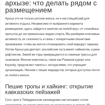
архызе: что делать рядом с
размещением
Архыз это не только уютное жилье, но и настоящий рай для
активного отдыха. Независимо от выбранного варианта
размещения, здесь найдется занятие на любой вкус: от спокойных
прогулок до экстремальных видов спорта. Мы разберем ключевые
активности, их сезонность и связь с конкретными объектами
проживания, чтобы вы могли спланировать свой маршрут заранее.
Летом Архыз расцветает: альпийские луга манят хайкингом, а реки
рафтингом. Зимой же горы превращаются в снежные трассы для
лыжников. Многие комплексы, такие как Романов курорт или
Kayasity, предлагают пакеты с экскурсиями, что упрощает
организацию. Начнем с пеших маршрутов, которые доступны почти
из любого жилья.
Пешие тропы и хайкинг: открытие
кавказских пейзажей
Сеть троп в Тебердинском заповеднике насчитывает сотни
километров, от легких прогулок до многодневных треков. Из