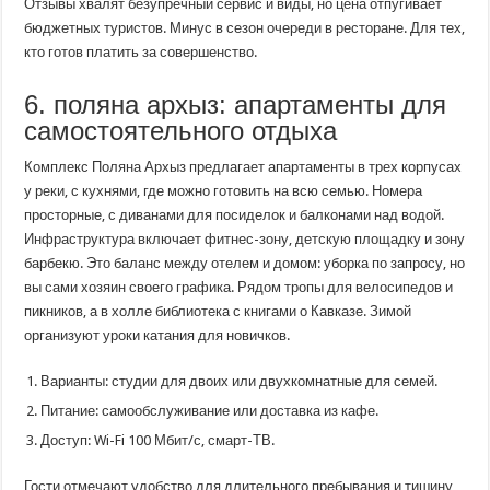
Отзывы хвалят безупречный сервис и виды, но цена отпугивает
бюджетных туристов. Минус в сезон очереди в ресторане. Для тех,
кто готов платить за совершенство.
6. поляна архыз: апартаменты для
самостоятельного отдыха
Комплекс Поляна Архыз предлагает апартаменты в трех корпусах
у реки, с кухнями, где можно готовить на всю семью. Номера
просторные, с диванами для посиделок и балконами над водой.
Инфраструктура включает фитнес-зону, детскую площадку и зону
барбекю. Это баланс между отелем и домом: уборка по запросу, но
вы сами хозяин своего графика. Рядом тропы для велосипедов и
пикников, а в холле библиотека с книгами о Кавказе. Зимой
организуют уроки катания для новичков.
Варианты: студии для двоих или двухкомнатные для семей.
Питание: самообслуживание или доставка из кафе.
Доступ: Wi-Fi 100 Мбит/с, смарт-ТВ.
Гости отмечают удобство для длительного пребывания и тишину,