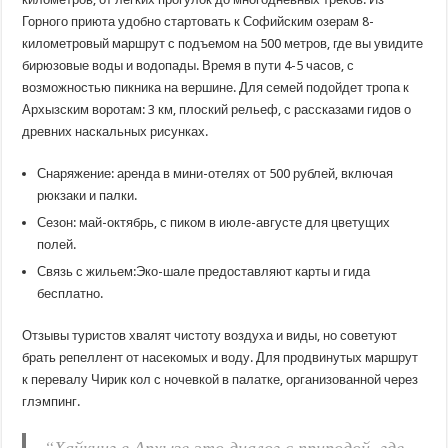
Горного приюта удобно стартовать к Софийским озерам 8-
километровый маршрут с подъемом на 500 метров, где вы увидите
бирюзовые воды и водопады. Время в пути 4-5 часов, с
возможностью пикника на вершине. Для семей подойдет тропа к
Архызским воротам: 3 км, плоский рельеф, с рассказами гидов о
древних наскальных рисунках.
Снаряжение: аренда в мини-отелях от 500 рублей, включая
рюкзаки и палки.
Сезон: май-октябрь, с пиком в июле-августе для цветущих
полей.
Связь с жильем:Эко-шале предоставляют карты и гида
бесплатно.
Отзывы туристов хвалят чистоту воздуха и виды, но советуют
брать репеллент от насекомых и воду. Для продвинутых маршрут
к перевалу Чирик кол с ночевкой в палатке, организованной через
глэмпинг.
“Хайкинг в Архызе это диалог с природой, где