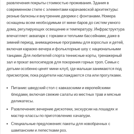
развлечения покрыты стоимостью проживания. Здания в
современном стиле с элементами карачаевской архитектуры:
резные балконы и внутренние дворики с фонтанами. Номера
оснащены всем необходимым от мини-баров до систем умного
дома, регулирующих освещение и температуру. Инфраструктура
впечатляет: аквапарк с горками и теплыми бассейнами, даже в
зимний период, анимационные программы для взрослых и детей,
включая караоке-вечера и фольклорные шоу с национальными
танцами. Для любителей спорта теннисные корты, тренажерный
зал и прокат велосипедов для покорения горных троп. Семьи с
детьми особенно ценят мини-клуб, где малыши занимаются под
присмотром, пока родители наслаждаются спа или прогулками.
Питание: шведский стол с кавказскими и европейскими
блюдами, включая свежие салаты из местных трав и мясные
деликатесы.
Развлечения: вечерние дискотеки, экскурсии на лошадях и
мастер-классы по приготовлению хачапури.
Специальные предложения: пакеты для новобрачных с
шампанским и лепестками роз.