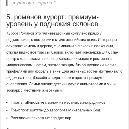
в унисон с горами.”
5. романов курорт: премиум-
уровень у подножия склонов
Курорт Романов это пятизвездочный комплекс прямо у
подъемников, с номерами в стиле альпийских шале. Интерьеры
сочетают камень и дерево, с каминами в люксах и балконами,
откуда видно все трассы. Сервис включает консьержа 24/7, спа-
центр с массажами на основе кавказских масел и ресторан с
мишленовским шефом, предлагающим fusion-кухню: хинкали с
трюфелями или форель в вине. Для активных гостей фитнес-зал с
видом на горы, бассейн с подогревом и прокат премиум-
снаряжения. Семьи оценят детский клуб с аниматорами и мини-
зоопарк с местными животными.
Пакеты: all-inclusive с вином из местных виноградников.
Транспорт: шаттлы до аэропорта Минеральных Вод.
Эксклюзив: приватные спа для пар.