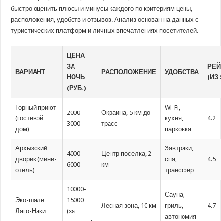
быстро оценить плюсы и минусы каждого по критериям цены,
расположения, удобств и отзывов. Анализ основан на данных с
туристических платформ и личных впечатлениях посетителей.
ЦЕНА
ЗА
РЕЙ
ВАРИАНТ
РАСПОЛОЖЕНИЕ
УДОБСТВА
НОЧЬ
(ИЗ 
(РУБ.)
Горный приют
Wi-Fi,
2000-
Окраина, 5 км до
(гостевой
кухня,
4.2
3000
трасс
дом)
парковка
Архызский
Завтраки,
4000-
Центр поселка, 2
дворик (мини-
спа,
4.5
6000
км
отель)
трансфер
10000-
Сауна,
Эко-шале
15000
Лесная зона, 10 км
гриль,
4.7
Лаго-Наки
(за
автономия