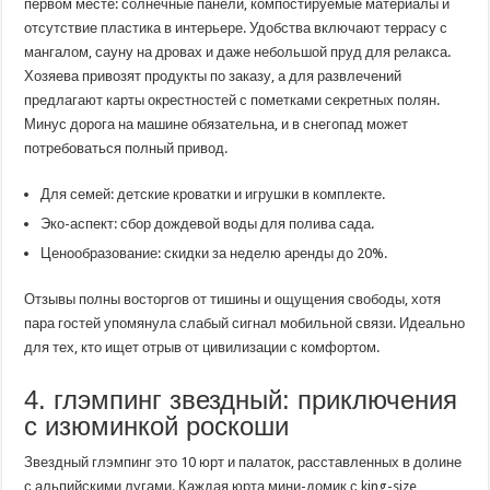
первом месте: солнечные панели, компостируемые материалы и
отсутствие пластика в интерьере. Удобства включают террасу с
мангалом, сауну на дровах и даже небольшой пруд для релакса.
Хозяева привозят продукты по заказу, а для развлечений
предлагают карты окрестностей с пометками секретных полян.
Минус дорога на машине обязательна, и в снегопад может
потребоваться полный привод.
Для семей: детские кроватки и игрушки в комплекте.
Эко-аспект: сбор дождевой воды для полива сада.
Ценообразование: скидки за неделю аренды до 20%.
Отзывы полны восторгов от тишины и ощущения свободы, хотя
пара гостей упомянула слабый сигнал мобильной связи. Идеально
для тех, кто ищет отрыв от цивилизации с комфортом.
4. глэмпинг звездный: приключения
с изюминкой роскоши
Звездный глэмпинг это 10 юрт и палаток, расставленных в долине
с альпийскими лугами. Каждая юрта мини-домик с king-size