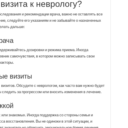
 визита к неврологу?
бследования и рекомендации врача, важно не оставлять все
ние, следуйте его указаниям и не забывайте о назначенных
делать дальше:
рача
ридерживайтесь дозировки и режима приема. Иногда
евник самочувствия, в котором можно записывать свои
акторы.
ые визиты
визитов. Обсудите с неврологом, как часто вам нужно будет
 следить за прогрессом или вносить изменения в лечение.
жкой
 или знакомых. Иногда поддержка со стороны семьи и
са восстановления. Вы не одиноки в этой ситуации, и
т значительно облегчить эмоциональное бремя лечения.