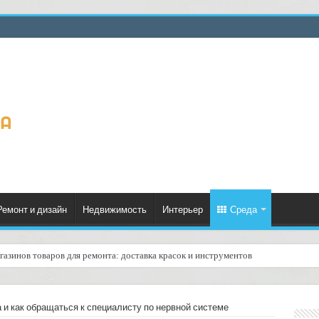
Ремонт и дизайн
Недвижимость
Интерьер
Среда
газинов товаров для ремонта: доставка красок и инструментов
у с учётом времени начала и окончания рабочего дня в офисах: практическое 
а и как обращаться к специалисту по нервной системе