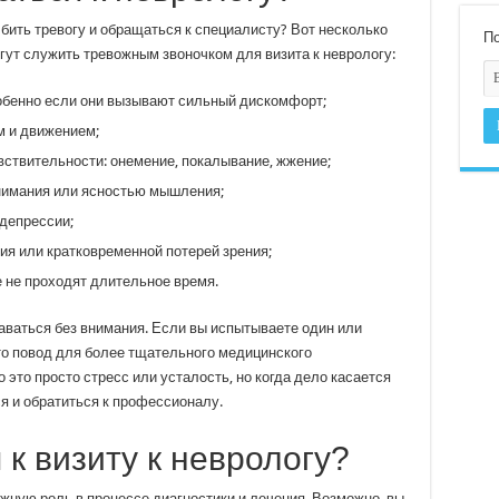
 бить тревогу и обращаться к специалисту? Вот несколько
По
гут служить тревожным звоночком для визита к неврологу:
обенно если они вызывают сильный дискомфорт;
м и движением;
ствительности: онемение, покалывание, жжение;
нимания или ясностью мышления;
депрессии;
ия или кратковременной потерей зрения;
е не проходят длительное время.
аваться без внимания. Если вы испытываете один или
это повод для более тщательного медицинского
 это просто стресс или усталость, но когда дело касается
я и обратиться к профессионалу.
 к визиту к неврологу?
ажную роль в процессе диагностики и лечения. Возможно, вы