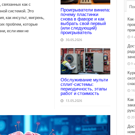
 связанных как с
По
Проигрыватели винила:
вной системой. Это
почему пластинки
я, как инсульт, мигрень,
снова в фаворе и как
Как
выбрать свой первый
ких проблем, которые
про
(или следующий)
пра
ни, если ими не
проигрыватель
4 
30.05.2026
Дос
рад
заче
9 
Кур
охот
Обслуживание мульти
сна
сплит-системы:
периодичность, этапы
16
работ и стоимость
Как
13.05.2026
зака
рук
20
Дос
ном