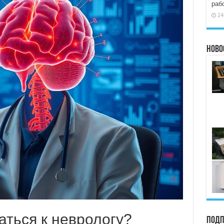
раб
24
Ново
аться к неврологу?
Подп