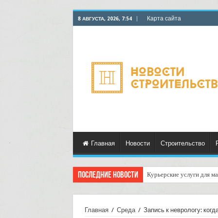
Карта сайта
8 АВГУСТА, 2026, 7:54
Главная
Новости
Строительство
Последние новости
Курьерские услуги для ма
Как организовать доставк
Главная
/
Среда
/
Запись к неврологу: когд