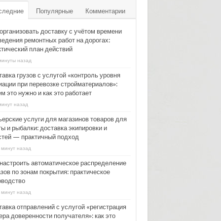
следние
Популярные
Комментарии
 организовать доставку с учётом времени
ведения ремонтных работ на дорогах:
ктический план действий
минуты назад
тавка грузов с услугой «контроль уровня
иации при перевозке стройматериалов»:
м это нужно и как это работает
минут назад
ьерские услуги для магазинов товаров для
ы и рыбалки: доставка экипировки и
стей — практичный подход
 минут назад
 настроить автоматическое распределение
зов по зонам покрытия: практическое
оводство
 минут назад
тавка отправлений с услугой «регистрация
ера доверенности получателя»: как это