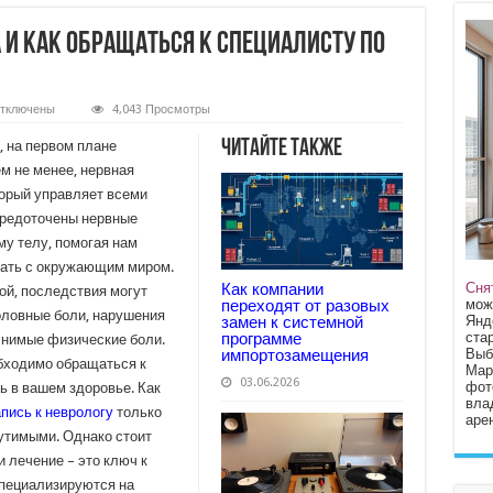
а и как обращаться к специалисту по
тключены
4,043 Просмотры
аписи
апись
Читайте также
, на первом плане
еврологу:
м не менее, нервная
огда
торый управляет всеми
ак
средоточены нервные
бращаться
му телу, помогая нам
пециалисту
вать с окружающим миром.
о
ервной
Сня
Как компании
мой, последствия могут
истеме
мож
переходят от разовых
оловные боли, нарушения
Янд
замен к системной
стар
программе
снимые физические боли.
Выб
импортозамещения
обходимо обращаться к
Мар
03.06.2026
фот
 в вашем здоровье. Как
вла
апись к неврологу
только
арен
щутимыми. Однако стоит
 лечение – это ключ к
пециализируются на