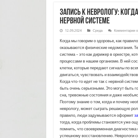
Запись к неврологу: когд
нервной системе
к
12.09.2024
Среда
Комментарии
о
з
З
Когда мы говорим о здоровье, как правило
к
н
оказываются физические недомогания. Те
к
система – это как дирижер в оркестре, ко
и
к
процессами в нашем организме. В ней со
о
к
клетки, которые передают сигналы по все
с
двигаться, чувствовать и взаимодейство
п
н
Когда что-то идет не так с нервной систе
с
быть очень серьезными. Это могут быть г
сна, тревожные состояния и даже необъя
Поэтому знание о том, когда и почему не
неврологу, может сыграть решающую роль
правило, люди задумываются оформит
з
тогда, когда проблемы становятся уже о
помнить, что своевременная диагностика и
успешному восстановлению. Неврологи с